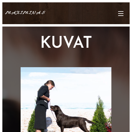
M A
X I M I N A
S
KUVAT